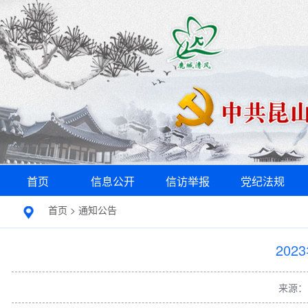
首页
信息公开
信访举报
党纪法规
首页
>
通知公告
20
来源：