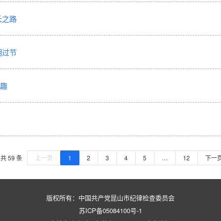
长之路
明过节
趣
共 59 条
上一页
1
2
3
4
5
…
12
下一
版权所有：中国共产党昆山市纪律检查委员会
苏ICP备05084100号-1