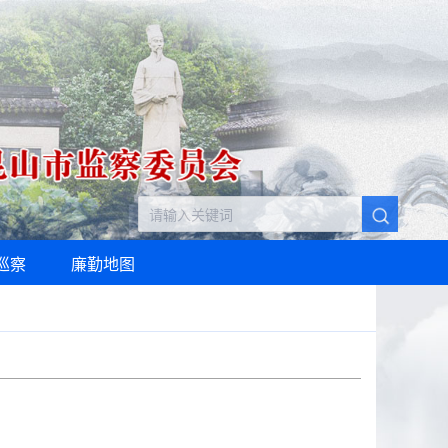
巡察
廉勤地图