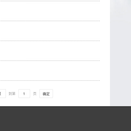
页
到第
页
确定