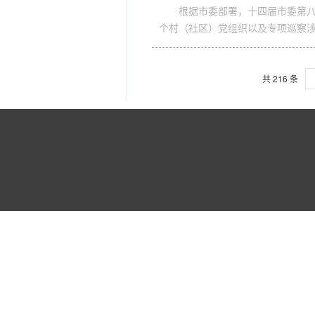
根据市委部署，十四届市委第八
个村（社区）党组织以及专项巡察涉
共 216 条